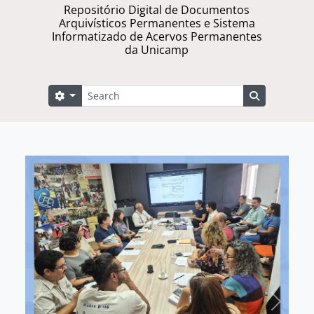
Repositório Digital de Documentos
Arquivísticos Permanentes e Sistema
Informatizado de Acervos Permanentes
da Unicamp
Buscar
Opções de busca
Busque na 
Previous
Next