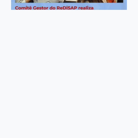
Bem-vindo!
O Repositório Digital de Documentos
Arquivísticos Permanentes e Sistema
Informatizado de Acervos Permanentes da
Unicamp (ReDiSAP) visa integrar e promover
o acesso aos acervos documentais
permanentes sob responsabilidade dos