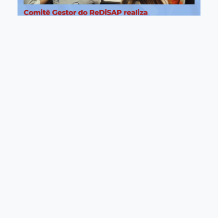
Bem-vindo!
O Repositório Digital de Documentos
Arquivísticos Permanentes e Sistema
Informatizado de Acervos Permanentes da
Unicamp (ReDiSAP) visa integrar e promover
o acesso aos acervos documentais
permanentes sob responsabilidade dos