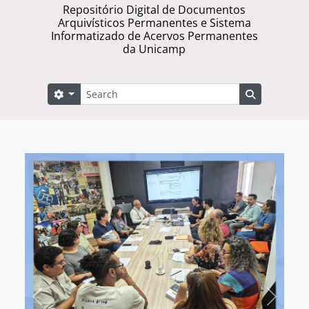
Repositório Digital de Documentos
Arquivísticos Permanentes e Sistema
Informatizado de Acervos Permanentes
da Unicamp
Buscar
Opções de busca
Busque na 
Previous
Next