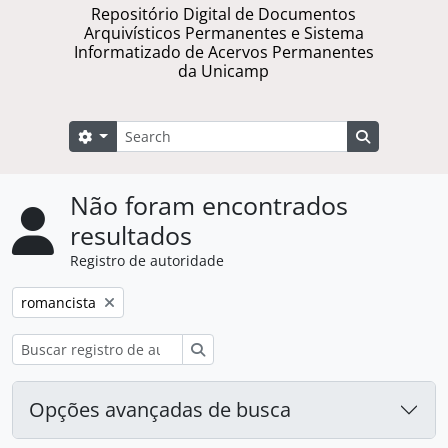
Repositório Digital de Documentos
Arquivísticos Permanentes e Sistema
Informatizado de Acervos Permanentes
da Unicamp
Buscar
Opções de busca
Busque na 
Não foram encontrados
resultados
Registro de autoridade
Remover filtro:
romancista
Buscar
Opções avançadas de busca