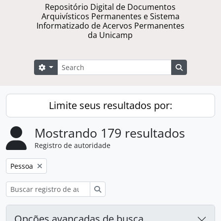
Repositório Digital de Documentos
Arquivísticos Permanentes e Sistema
Informatizado de Acervos Permanentes
da Unicamp
Buscar
Opções de busca
Busque na 
Limite seus resultados por:
Mostrando 179 resultados
Registro de autoridade
Remover filtro:
Pessoa
Buscar
Opções avançadas de busca