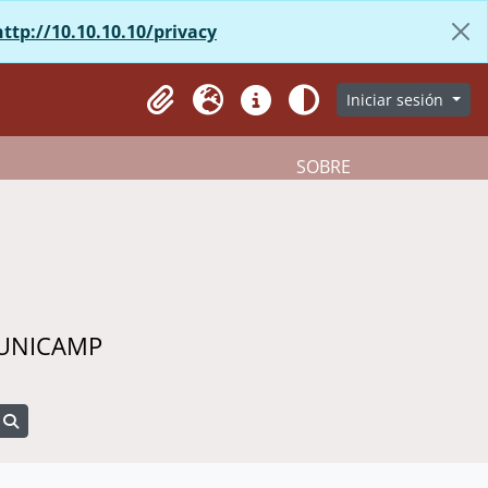
http://10.10.10.10/privacy
Iniciar sesión
Portapapeles
Idioma
Enlaces rápidos
Aparência
SOBRE
 UNICAMP
Search in browse page