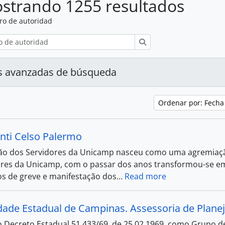
strando 1255 resultados
ro de autoridad
Búsqueda
s avanzadas de búsqueda
Ordenar por: Fecha
anti Celso Palermo
ão dos Servidores da Unicamp nasceu como uma agremiação
res da Unicamp, com o passar dos anos transformou-se e
 de greve e manifestação dos
…
Read more
dade Estadual de Campinas. Assessoria de Plan
o Decreto Estadual 51.433/69, de 25.02.1969, como Grupo d