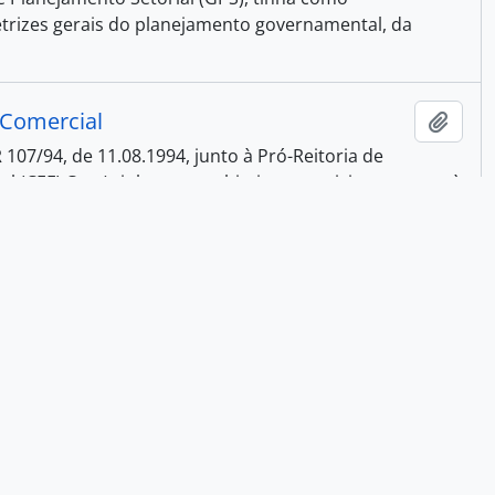
retrizes gerais do planejamento governamental, da
 Comercial
Añadi
 107/94, de 11.08.1994, junto à Pró-Reitoria de
al (CEFI-Com) tinha como objetivos propiciar o acesso à
 e Certificação da Unicamp
Añadi
e Certificação da Unicamp (Unicamp-CQC), tinha como
 ou serviços através de critérios cientificamente
Añadi
dade Estadual de Campinas, a Reitoria é o órgão superior