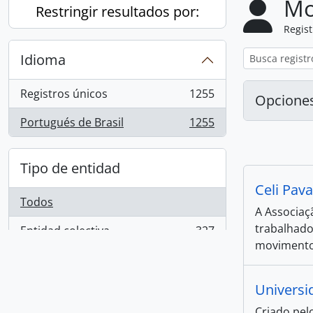
Mo
Restringir resultados por:
Regist
Idioma
Registros únicos
1255
Opcione
, 1255 resultados
Portugués de Brasil
1255
, 1255 resultados
Tipo de entidad
Celi Pav
Todos
A Associaç
trabalhado
Entidad colectiva
327
, 327 resultados
movimentos
Persona
179
, 179 resultados
Familia
1
Universi
, 1 resultados
Criado pel