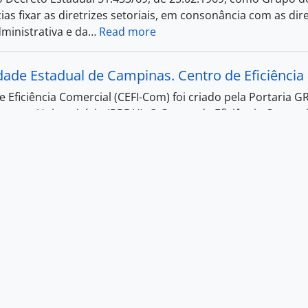
as fixar as diretrizes setoriais, em consonância com as di
ministrativa e da
…
Read more
dade Estadual de Campinas. Centro de Eficiência
 Eficiência Comercial (CEFI-Com) foi criado pela Portaria GR
mento Universitário (PRDU). O Centro de Eficiência Comerci
o
…
Read more
dade Estadual de Campinas. Centro de Qualidade
a Portaria GR 24/92, de 11.03.1992, o Centro de Qualidade 
xaminar, analisar e estudar produtos da indústria, sistemas
 e
…
Read more
 Lei Estadual 7.655/62, de 28.12.1962, que criou a Universi