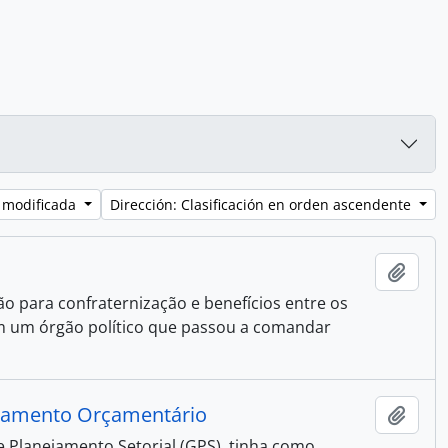
 modificada
Dirección: Clasificación en orden ascendente
Añadi
 para confraternização e benefícios entre os
m um órgão político que passou a comandar
ejamento Orçamentário
Añadi
e Planejamento Setorial (GPS), tinha como