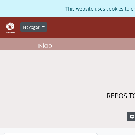
Skip to main content
This website uses cookies to e
Navegar
INÍCIO
REPOSIT
B