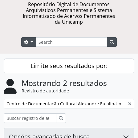
Repositório Digital de Documentos
Arquivísticos Permanentes e Sistema
Informatizado de Acervos Permanentes
da Unicamp
Buscar
Opções de busca
Busque na 
Limite seus resultados por:
Mostrando 2 resultados
Registro de autoridade
Remover filtro:
Centro de Documentação Cultural Alexandre Eulalio-Unicamp.
Buscar
Opções avançadas de busca