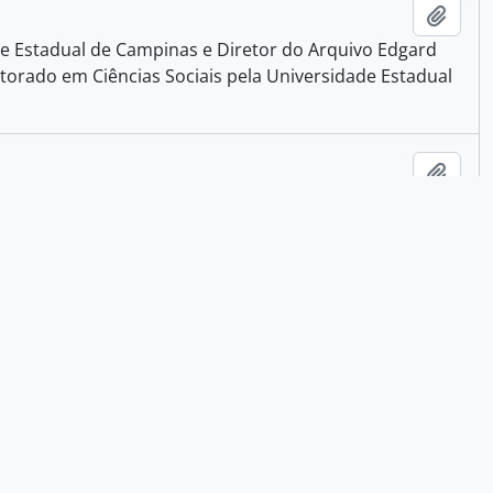
Adici
de Estadual de Campinas e Diretor do Arquivo Edgard
orado em Ciências Sociais pela Universidade Estadual
Adici
Adici
Adici
Adici
Adici