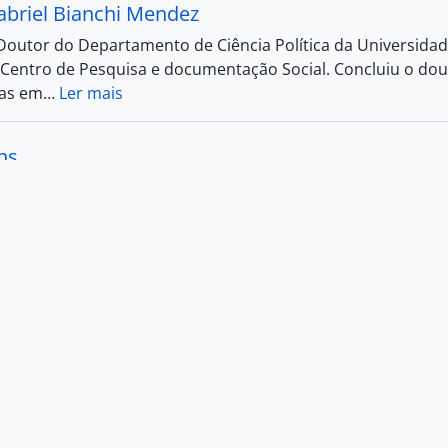
abriel Bianchi Mendez
Doutor do Departamento de Ciência Política da Universida
Centro de Pesquisa e documentação Social. Concluiu o dout
as em
…
Ler mais
ns
Thiago de Mello
uintas
de Queirós Facó
evista)