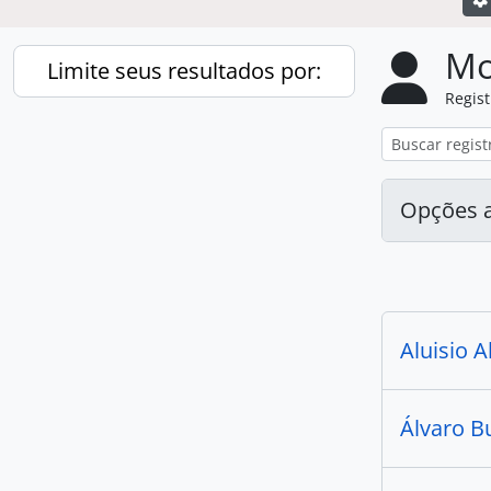
Mo
Limite seus resultados por:
Regist
Idioma
Registros exclusivos
1255
Opções 
, 1255 resultados
Português do Brasil
1255
, 1255 resultados
Tipo de entidade
Aluisio 
Todos
Entidade coletiva
327
Álvaro B
, 327 resultados
Pessoa
179
, 179 resultados