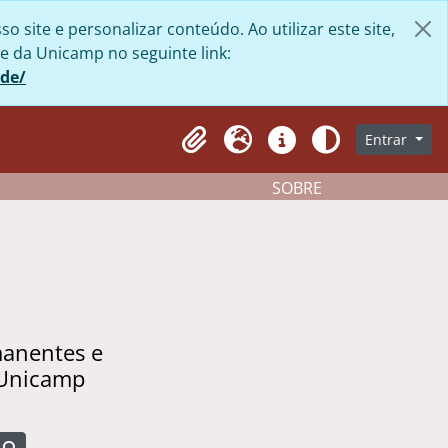
site e personalizar conteúdo. Ao utilizar este site,
e da Unicamp no seguinte link:
ade/
Entrar
Clipboard
Idioma
Atalhos
Aparência
SOBRE
manentes e
 Unicamp
Busque na página de navegação