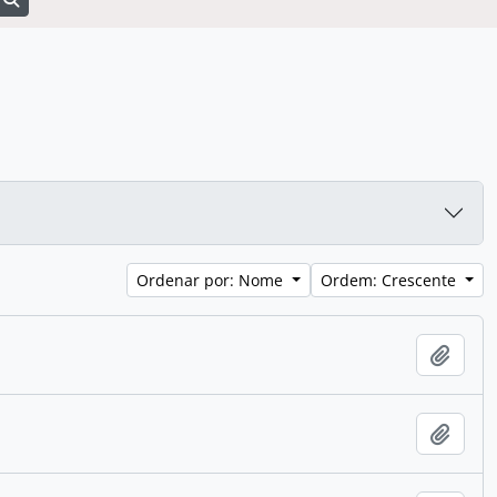
Ordenar por: Nome
Ordem: Crescente
Adici
Adici