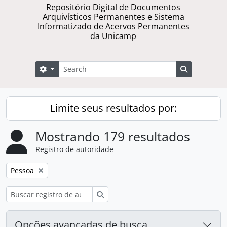
Repositório Digital de Documentos
Arquivísticos Permanentes e Sistema
Informatizado de Acervos Permanentes
da Unicamp
Buscar
Opções de busca
Busque na 
Limite seus resultados por:
Mostrando 179 resultados
Registro de autoridade
Remover filtro:
Pessoa
Buscar
Opções avançadas de busca