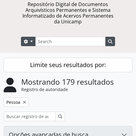
Repositório Digital de Documentos
Arquivísticos Permanentes e Sistema
Informatizado de Acervos Permanentes
da Unicamp
Buscar
Opções de busca
Busque na 
Limite seus resultados por:
Mostrando 179 resultados
Registro de autoridade
Remover filtro:
Pessoa
Buscar
Opções avançadas de busca