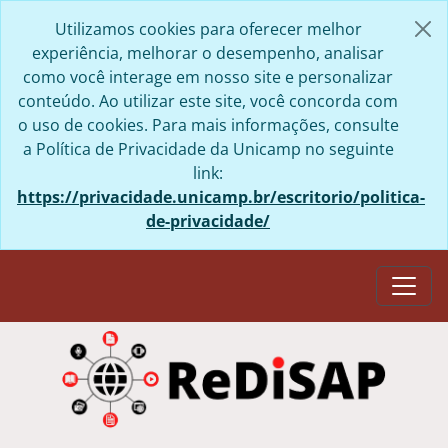
Skip to main content
Utilizamos cookies para oferecer melhor
experiência, melhorar o desempenho, analisar
como você interage em nosso site e personalizar
conteúdo. Ao utilizar este site, você concorda com
o uso de cookies. Para mais informações, consulte
a Política de Privacidade da Unicamp no seguinte
link:
https://privacidade.unicamp.br/escritorio/politica-
de-privacidade/
Togg