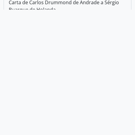
Carta de Carlos Drummond de Andrade a Sérgio
Buarque de Holanda
Carta de Carlos Drummond de Andrade a Sérgio
Buarque de Holanda
Carta de Carlos Drummond de Andrade a Sérgio
Buarque de Holanda
Cartão de Carlos Drummond de Andrade a Sérgio
Buarque de Holanda
Cartão de visita de Carlos Drummond de Andrade a
Sérgio Buarque de Holanda
"O fruto proibido"
Resultados
1
para
10
de 12
de 2