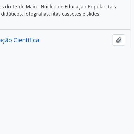
s do 13 de Maio - Núcleo de Educação Popular, tais
idáticos, fotografias, fitas cassetes e slides.
ação Científica
Adici
 Neves, Antonio Carlos Gilli Martins, Antonio José
gues de Queiroz, Ítala D’Ottaviano, João Carlos Lopes
Adici
lia: Abdullah Abdurahman (1872-1940), médico e líder
, e da filha do casal, a também líder política