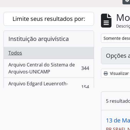
Mo
Limite seus resultados por:
Descriç
Instituição arquivística
Remover filtro
Somente desc
Todos
Opções 
Arquivo Central do Sistema de
344
, 344 resultados
Arquivos-UNICAMP
Visualizar
Arquivo Edgard Leuenroth-
154
, 154 resultados
UNICAMP
5 resultad
Centro de Documentação
Cultural Alexandre Eulalio-
67
, 67 resultados
Unicamp.
13 de Ma
Centro de Memória e Arquivo
BR SPAEL 