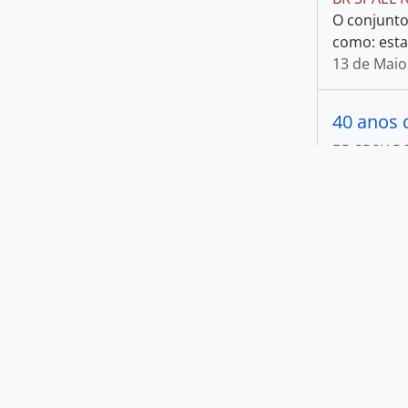
da Faculdade de Ciências
39
O conjunto
, 39 resultados
Médicas - Unicamp
como: estat
13 de Maio
Arquivos Históricos do Centro de
Lógica, Epistemologia e História
5
, 5 resultados
da Ciência - Unicamp
40 anos 
BR SPSIAR
Depoimentos
Produtor
Engler, Cl
da Silva,
…
Todos
Paulo Ces
Inter Documentation Company
5
, 5 resultados
Abdullah
Ayda Ignez Arruda
2
, 2 resultados
BR SPAEL 
Antônio Jofre de Vasconcelos
2
, 2 resultados
O conjunto
político; d
Ataliba Teixeira de Castilho
2
, 2 resultados
Zainunniss