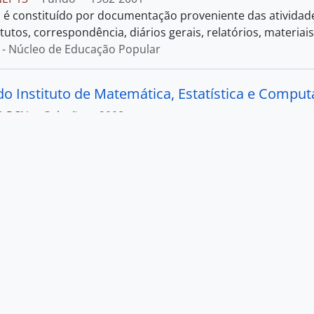
 é constituído por documentação proveniente das atividade
utos, correspondência, diários gerais, relatórios, materiais d
 - Núcleo de Educação Popular
do Instituto de Matemática, Estatística e Comput
Q PCN
·
Coleção
·
2008
 orais de Ademir Petenate, Alcibíades Rigas, Aloisio Freiria
áudio Leonardo Lucchesi, Tomasz Kowaltowski, Gilberto Rodri
Ler mais
ar Nascimento
 Abdurahman Family Papers (1906-1962)
AAFP
·
Fundo
·
1906-1962
 contém documentos provenientes de três membros da famí
e sua primeira esposa, Helen "Nellie" Abdurahman (1872-1953)
a "
…
Ler mais