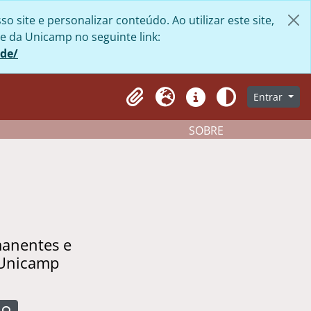
site e personalizar conteúdo. Ao utilizar este site,
e da Unicamp no seguinte link:
ade/
Entrar
Clipboard
Idioma
Atalhos
Aparência
SOBRE
manentes e
 Unicamp
Busque na página de navegação