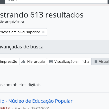
strando 613 resultados
ão arquivística
:
rições em nível superior
avançadas de busca
 impressão
Hierarquia
Visualização em ficha
Visual
os com objetos digitais
io - Núcleo de Educação Popular
NEP13
·
Fundo
·
1982-2001