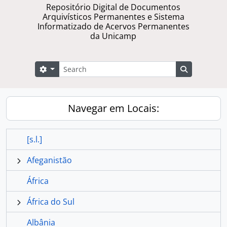
Repositório Digital de Documentos
Arquivísticos Permanentes e Sistema
Informatizado de Acervos Permanentes
da Unicamp
Buscar
Opções de busca
Busque na 
Navegar em Locais:
[s.l.]
Afeganistão
África
África do Sul
Albânia