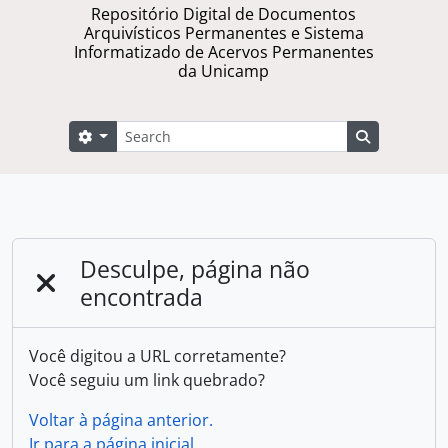
Repositório Digital de Documentos
Arquivísticos Permanentes e Sistema
Informatizado de Acervos Permanentes
da Unicamp
Buscar
Opções de busca
Busque na 
Desculpe, página não
encontrada
Você digitou a URL corretamente?
Você seguiu um link quebrado?
Voltar à página anterior.
Ir para a página inicial.