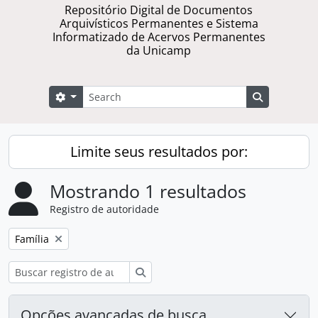
Repositório Digital de Documentos
Arquivísticos Permanentes e Sistema
Informatizado de Acervos Permanentes
da Unicamp
Buscar
Opções de busca
Busque na 
Limite seus resultados por:
Mostrando 1 resultados
Registro de autoridade
Remover filtro:
Família
Buscar
Opções avançadas de busca