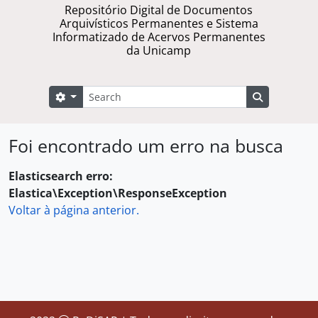
Repositório Digital de Documentos
Arquivísticos Permanentes e Sistema
Informatizado de Acervos Permanentes
da Unicamp
Buscar
Opções de busca
Busque na 
Foi encontrado um erro na busca
Elasticsearch erro:
Elastica\Exception\ResponseException
Voltar à página anterior.