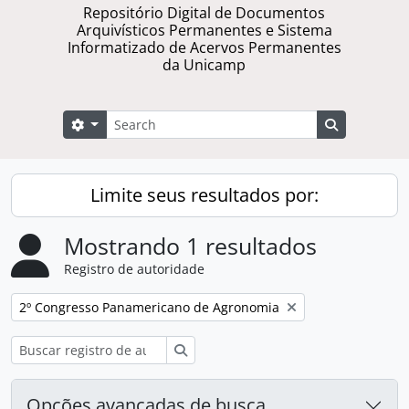
Repositório Digital de Documentos
Arquivísticos Permanentes e Sistema
Informatizado de Acervos Permanentes
da Unicamp
Buscar
Opções de busca
Busque na 
Limite seus resultados por:
Mostrando 1 resultados
Registro de autoridade
Remover filtro:
2º Congresso Panamericano de Agronomia
Buscar
Opções avançadas de busca