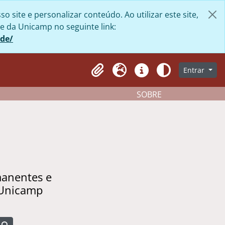
site e personalizar conteúdo. Ao utilizar este site,
e da Unicamp no seguinte link:
ade/
Entrar
Clipboard
Idioma
Atalhos
Aparência
SOBRE
manentes e
 Unicamp
Busque na página de navegação