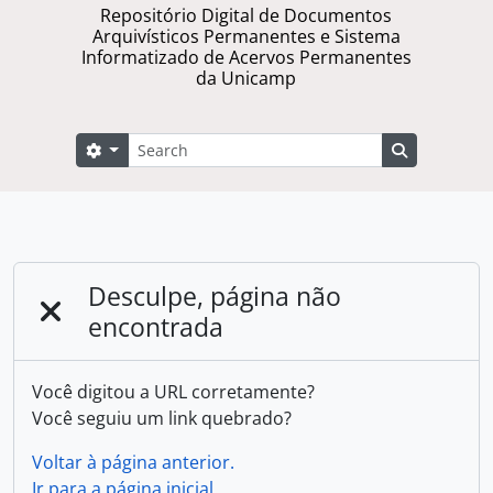
Repositório Digital de Documentos
Arquivísticos Permanentes e Sistema
Informatizado de Acervos Permanentes
da Unicamp
Buscar
Opções de busca
Busque na 
Desculpe, página não
encontrada
Você digitou a URL corretamente?
Você seguiu um link quebrado?
Voltar à página anterior.
Ir para a página inicial.