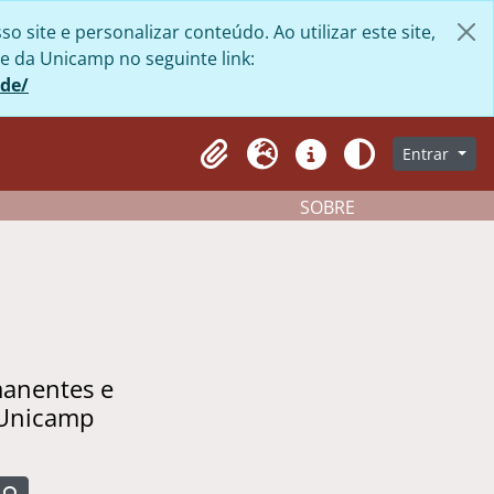
site e personalizar conteúdo. Ao utilizar este site,
e da Unicamp no seguinte link:
ade/
Entrar
Clipboard
Idioma
Atalhos
Aparência
SOBRE
manentes e
 Unicamp
Busque na página de navegação