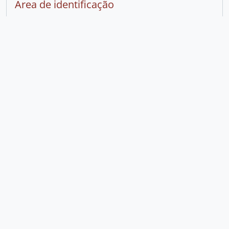
Área de identificação
Tipo de
Pessoa
entidade
Forma
Eloíza Felizardo Prestes
autorizada
do nome
Formas
Prestes, Eloíza Felizardo, 1900-1998
normalizad
as do
nome de
acordo
com outras
regras
Área de descrição