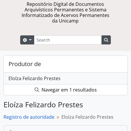
Repositório Digital de Documentos
Arquivísticos Permanentes e Sistema
Informatizado de Acervos Permanentes
da Unicamp
Buscar
Opções de busca
Busque na 
Produtor de
Eloíza Felizardo Prestes
Navegar em 1 resultados
Eloíza Felizardo Prestes
Registro de autoridade
Eloíza Felizardo Prestes