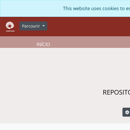
Skip to main content
This website uses cookies to e
Parcourir
INÍCIO
REPOSIT
R