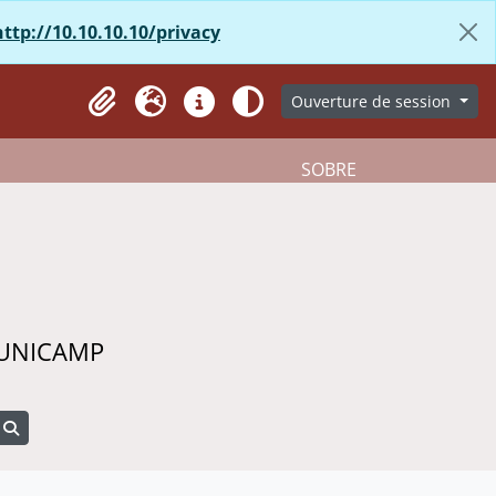
http://10.10.10.10/privacy
Ouverture de session
Presse-papier
Langue
Liens rapides
Aparência
SOBRE
 UNICAMP
Search in browse page