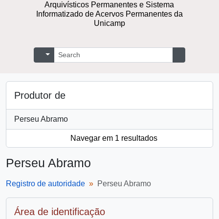
Repositório Digital de Documentos
Arquivísticos Permanentes e Sistema
Informatizado de Acervos Permanentes
da Unicamp
Buscar
Opções de busca
Busque na 
Produtor de
Perseu Abramo
Navegar em 1 resultados
Perseu Abramo
Registro de autoridade
Perseu Abramo