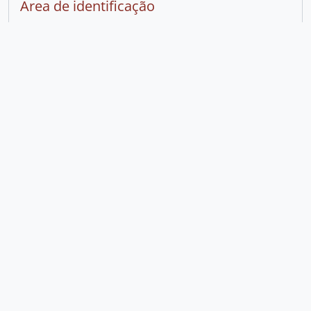
Área de identificação
Tipo de
Pessoa
entidade
Forma
Vanda Lacerda
autorizada
do nome
Formas
Lacerda, Vanda, 1923-2001
normalizad
as do
nome de
acordo
com outras
regras
Outra(s)
Wanda Lacerda Pamplona
forma(s) de
nome