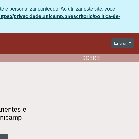
site e personalizar conteúdo. Ao utilizar este site,
e da Unicamp no seguinte link:
ade/
Entrar
Clipboard
Idioma
Atalhos
Aparência
SOBRE
manentes e
 Unicamp
Busque na página de navegação