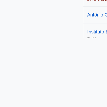
Antônio 
Instituto
Entidade c
Cassiano
O Estado 
Diário da
Getúlio 