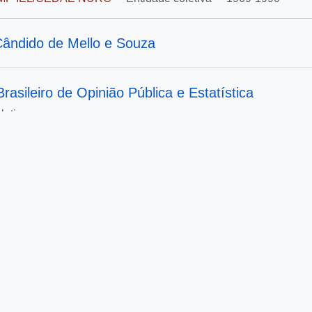
Cândido de Mello e Souza
 Brasileiro de Opinião Pública e Estatística
oletiva
 Ricardo Leite
de S. Paulo (Jornal)
 Noite (Jornal)
Dornelles Vargas