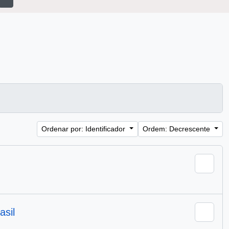
Ordenar por: Identificador
Ordem: Decrescente
Adici
rasil
Adici