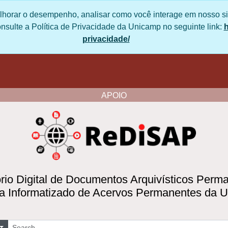
lhorar o desempenho, analisar como você interage em nosso 
. Para mais informações, consulte a Política de Privacidad
/privacidade.unicamp.br/escritorio/politica-de-privacid
APOIO
io Digital de Documentos Arquivísticos Per
 Informatizado de Acervos Permanentes da
uscar
Opções de busca