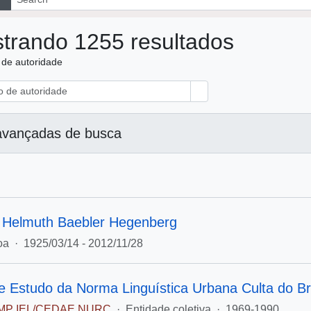
trando 1255 resultados
o de autoridade
Buscar
avançadas de busca
 Helmuth Baebler Hegenberg
oa
·
1925/03/14 - 2012/11/28
de Estudo da Norma Linguística Urbana Culta do B
P IEL/CEDAE NURC
·
Entidade coletiva
·
1969-1990