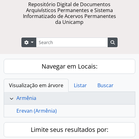
Repositório Digital de Documentos
Arquivísticos Permanentes e Sistema
Informatizado de Acervos Permanentes
da Unicamp
Buscar
Opções de busca
Busque na 
Navegar em Locais:
Visualização em árvore
Listar
Buscar
Armênia
Erevan (Armênia)
Limite seus resultados por: