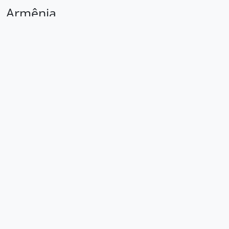
Armênia
Relacionado Descrição arquivística (3)
Relacionado Registro de autoridade (0)
Área de elementos
Taxonomia
Locais
Código
Nota(s) de
âmbito
Nota(s) de
fonte(s)
Nota(s) de