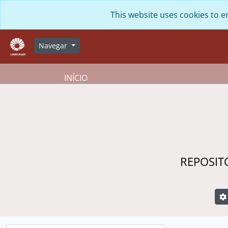
Skip to main content
This website uses cookies to e
Navegar
INÍCIO
REPOSIT
B