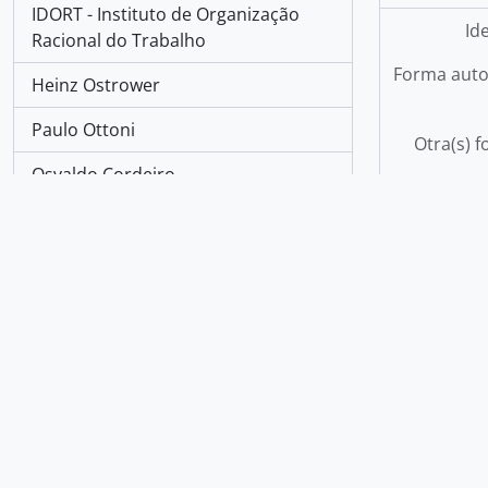
IDORT - Instituto de Organização
Id
Racional do Trabalho
Forma auto
Heinz Ostrower
Paulo Ottoni
Otra(s) f
Osvaldo Cordeiro
José Dirceu
Centro de Estudos de Cultura
Contemporânea
Área de 
Ministério Público do Trabalho da
15ª Região - Campinas
The Portuguese in Ásia, 1498-c.1800
Resultados
1
a
10
de 154
de 16