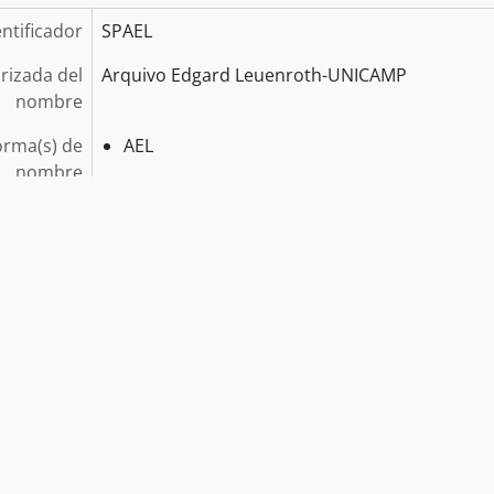
entificador
SPAEL
rizada del
Arquivo Edgard Leuenroth-UNICAMP
nombre
orma(s) de
AEL
nombre
Tipo
Universidad
Estado
contacto
AEL - SECRETARIA
Contacto principal
Dirección
Dirección (calle)
R. Cláudio Abramo, 377 - Cidad
Localidad
Campinas
Región
Barão Geraldo
Nombre del país
Brasil