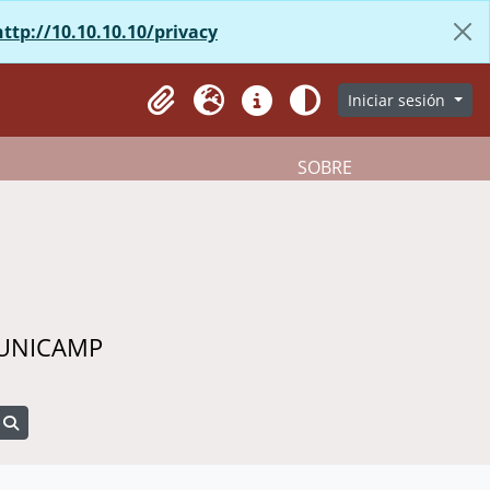
http://10.10.10.10/privacy
Iniciar sesión
Portapapeles
Idioma
Enlaces rápidos
Aparência
SOBRE
 UNICAMP
Search in browse page