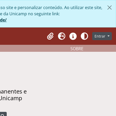
site e personalizar conteúdo. Ao utilizar este site,
e da Unicamp no seguinte link:
ade/
Entrar
Clipboard
Idioma
Atalhos
Aparência
SOBRE
manentes e
 Unicamp
Busque na página de navegação