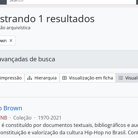
strando 1 resultados
ão arquivística
:
own
avançadas de busca
 impressão
Hierarquia
Visualização em ficha
Visual
o Brown
KNB
·
Coleção
·
1970-2021
 é constituído por documentos textuais, bibliográficos e aud
onstituição e valorização da cultura Hip-Hop no Brasil. Con