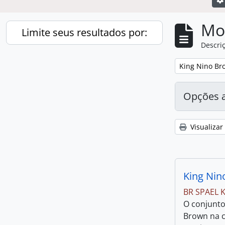
Mo
Limite seus resultados por:
Descriç
Remover filtro
King Nino Br
Opções 
Visualizar
King Nin
BR SPAEL 
O conjunto
Brown na c