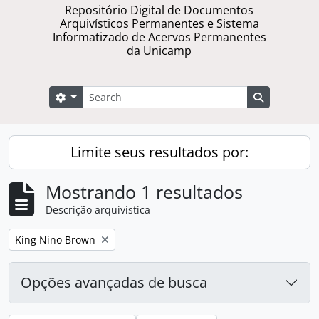
Repositório Digital de Documentos
Arquivísticos Permanentes e Sistema
Informatizado de Acervos Permanentes
da Unicamp
Buscar
Opções de busca
Busque na 
Limite seus resultados por:
Mostrando 1 resultados
Descrição arquivística
Remover filtro:
King Nino Brown
Opções avançadas de busca