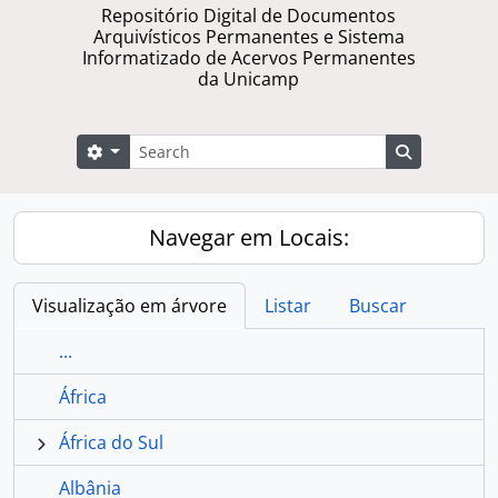
Repositório Digital de Documentos
Arquivísticos Permanentes e Sistema
Informatizado de Acervos Permanentes
da Unicamp
Buscar
Opções de busca
Busque na 
Navegar em Locais:
Visualização em árvore
Listar
Buscar
...
África
África do Sul
Albânia