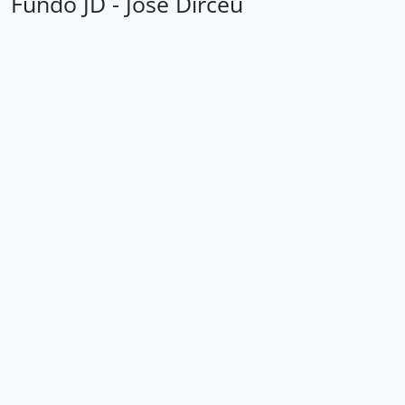
Fundo JD - José Dirceu
Loading ...
Área de identificação
Código de
BR SPAEL JD
referência
Título
José Dirceu