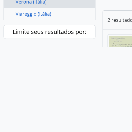
Verona (Itália)
Viareggio (Itália)
2 resultad
Limite seus resultados por:
Politica c
BR SPAEL E
Parte de
E
Discurso p
Monárquica