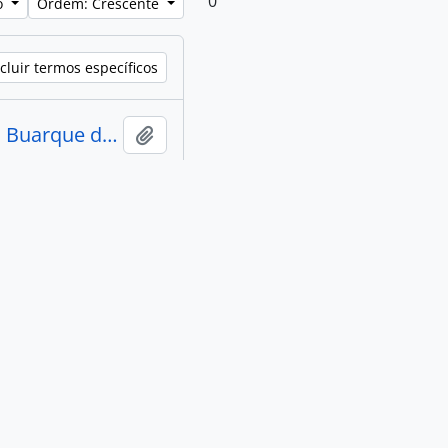
0
lo
Ordem: Crescente
cluir termos específicos
Carta de Oscar Pedroso Horta a Sérgio Buarque de Holanda
Adicionar a área de transferência
-12-02
e de Holanda,
Adicionar a área de transferência
ociação Liberal