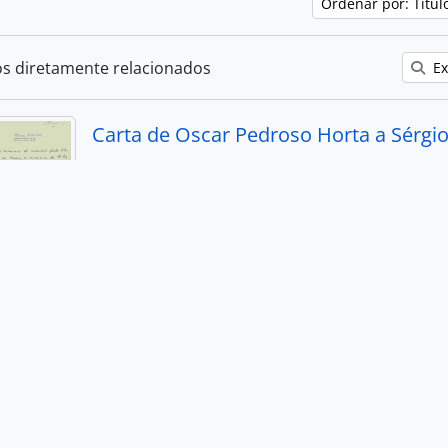
Ordenar por: Títu
os diretamente relacionados
Ex
BR SPSIARQ SBH_CP_CPP_IT0247
·
Item
·
1962
Parte de
Sérgio Buarque de Holanda
Carta de Oscar Pedroso Horta a Sérgio Buarqu
comentando sobre sua estada na Itália.
oloniale e il partito liberale, La
L_F/00866
·
Item
·
1913
dgard Leuenroth
roferido em Verona em 2 de março de 1913 no salão da Ass
. 22 p.