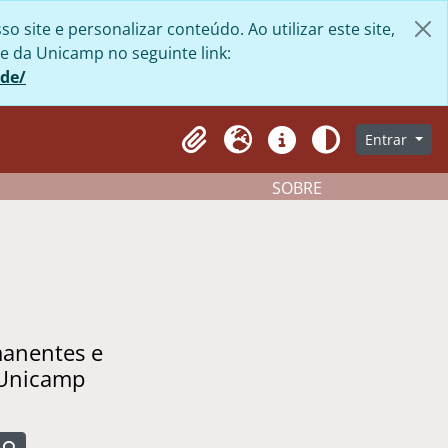
site e personalizar conteúdo. Ao utilizar este site,
e da Unicamp no seguinte link:
ade/
Entrar
Clipboard
Idioma
Atalhos
Aparência
SOBRE
manentes e
 Unicamp
Busque na página de navegação